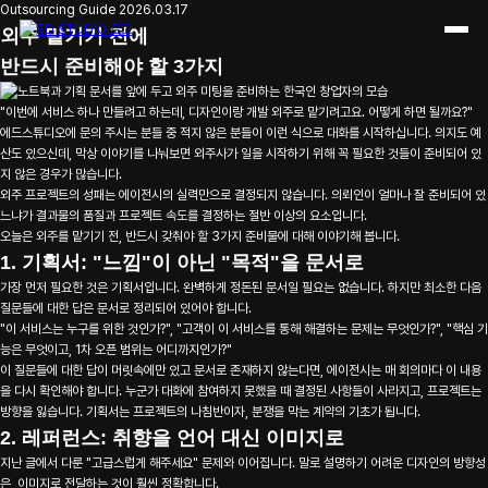
디자인·개발 외주 시작 전 필수 준비사항 가이드
Outsourcing Guide
2026.03.17
외주 맡기기 전에
반드시 준비해야 할 3가지
"이번에 서비스 하나 만들려고 하는데, 디자인이랑 개발 외주로 맡기려고요. 어떻게 하면 될까요?"
에드스튜디오에 문의 주시는 분들 중 적지 않은 분들이 이런 식으로 대화를 시작하십니다. 의지도 예
산도 있으신데, 막상 이야기를 나눠보면 외주사가 일을 시작하기 위해 꼭 필요한 것들이 준비되어 있
지 않은 경우가 많습니다.
외주 프로젝트의 성패는 에이전시의 실력만으로 결정되지 않습니다. 의뢰인이 얼마나 잘 준비되어 있
느냐가 결과물의 품질과 프로젝트 속도를 결정하는 절반 이상의 요소입니다.
오늘은 외주를 맡기기 전, 반드시 갖춰야 할 3가지 준비물에 대해 이야기해 봅니다.
1. 기획서: "느낌"이 아닌 "목적"을 문서로
가장 먼저 필요한 것은 기획서입니다. 완벽하게 정돈된 문서일 필요는 없습니다. 하지만 최소한 다음
질문들에 대한 답은 문서로 정리되어 있어야 합니다.
"이 서비스는 누구를 위한 것인가?", "고객이 이 서비스를 통해 해결하는 문제는 무엇인가?", "핵심 기
능은 무엇이고, 1차 오픈 범위는 어디까지인가?"
이 질문들에 대한 답이 머릿속에만 있고 문서로 존재하지 않는다면, 에이전시는 매 회의마다 이 내용
을 다시 확인해야 합니다. 누군가 대화에 참여하지 못했을 때 결정된 사항들이 사라지고, 프로젝트는
방향을 잃습니다. 기획서는 프로젝트의 나침반이자, 분쟁을 막는 계약의 기초가 됩니다.
2. 레퍼런스: 취향을 언어 대신 이미지로
지난 글에서 다룬 "고급스럽게 해주세요" 문제와 이어집니다. 말로 설명하기 어려운 디자인의 방향성
은, 이미지로 전달하는 것이 훨씬 정확합니다.