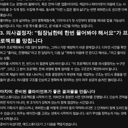
마음에 드는 경쟁사의 홈페이지, 혹은 전혀 다른 업종이더라도 색감이나 레이아웃이 마음에 드는 사
이트를 3~5개 정도 수집해 주세요. 동시에 "이런 느낌은 절대 싫다"는 반면 레퍼런스도 있으면 더욱
About
좋습니다.
좋아하는 것과 싫어하는 것이 명확해질수록, 디자이너가 첫 시안부터 방향을 제대로 잡을 가능성이
높아집니다. 이는 수정 횟수를 줄이고, 곧 비용과 시간을 아끼는 일입니다.
3. 의사결정자: "팀장님한테 한번 물어봐야 해서요"가 프
로젝트를 망칩니다
Work
외주 프로젝트에서 가장 많이 발생하는, 그러나 가장 예방하기 쉬운 문제입니다. 디자인 시안을 확인
하고 "좋아요, 진행해요"라고 한 담당자가, 다음 날 "위에서 마음에 안 든다고 해서요..."라고 돌아오
는 상황.
외주를 시작하기 전, 반드시 이 질문에 답하셔야 합니다. "이 프로젝트의 최종 의사결정자는 누구인
Blog
가?" 그리고 그 분이 프로젝트 전체 과정에 함께 참여할 수 있는 구조인지 확인하셔야 합니다.
피드백 채널이 여러 개로 나뉘거나, 최종 결정권자가 후반에 처음 개입하는 구조는 반드시 충돌을 만
들어 냅니다. 의사결정 구조를 단순하고 명확하게 정리하는 것이 외주 성공의 숨겨진 열쇠입니다.
마치며: 준비된 클라이언트가 좋은 결과물을 만듭니다
Contact
에드스튜디오는 프로젝트를 시작하기 전, 의뢰인과 충분한 사전 인터뷰를 진행합니다. 단순히 견적을
위한 자리가 아니라, 위 3가지가 갖춰져 있는지 함께 점검하는 시간입니다.
아직 기획서가 없으시거나, 레퍼런스를 어떻게 모아야 할지 막막하시다면 그 단계부터 함께 도와드릴
수 있습니다. 외주는 에이전시를 고르는 것에서 시작하지 않습니다. 내가 무엇을 원하는지 아는 것에
서 시작합니다.
준비가 되셨다면, 에드스튜디오가 그 다음을 책임지겠습니다.