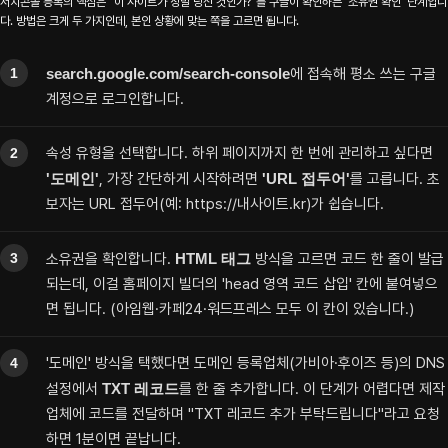
서치콘솔 등록의 핵심은 "이 사이트가 정말 당신 것인가?"를 구글이 확인하는 '소유권 확인' 단계입니
다. 방법은 크게 두 가지인데, 본인 상황에 맞는 쪽을 고르면 됩니다.
search.google.com/search-console
에 접속해 평소 쓰는 구글
계정으로 로그인합니다.
속성 유형을 선택합니다. 하위 페이지까지 한 번에 관리하고 싶다면
'도메인'
, 가장 간단하게 시작하려면
'URL 접두어'
를 고릅니다. 초
보자는 URL 접두어(예: https://내사이트.kr)가 쉽습니다.
소유권을 확인합니다.
HTML 태그
방식을 고르면 코드 한 줄이 발급
되는데, 이걸 홈페이지 빌더의 'head 영역 코드 삽입' 칸에 붙여넣으
면 됩니다. (아임웹·카페24·워드프레스 모두 이 칸이 있습니다.)
'도메인' 방식을 택했다면 도메인 등록업체(가비아·후이즈 등)의 DNS
설정에서
TXT 레코드
를 한 줄 추가합니다. 이 단계가 어렵다면 제작
업체에 코드를 전달하며 "TXT 레코드 추가 부탁드립니다"라고 요청
하면 1분이면 끝납니다.